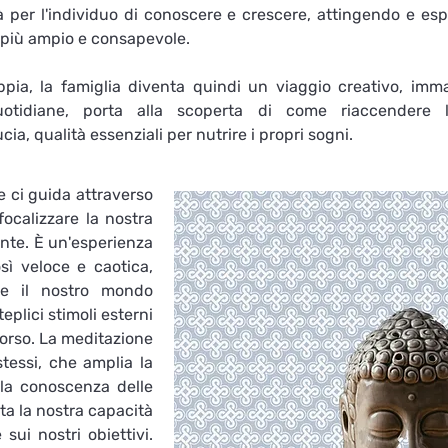
à per l'individuo di conoscere e crescere, attingendo e esp
più ampio e consapevole.

coppia, la famiglia diventa quindi un viaggio creativo, imm
uotidiane, porta alla scoperta di come riaccendere la 
cia, qualità essenziali per nutrire i propri sogni.
 ci guida attraverso 
ocalizzare la nostra 
te. È un'esperienza 
ì veloce e caotica, 
e il nostro mondo 
eplici stimoli esterni 
corso. La meditazione 
tessi, che amplia la 
 la conoscenza delle 
a la nostra capacità 
sui nostri obiettivi. 