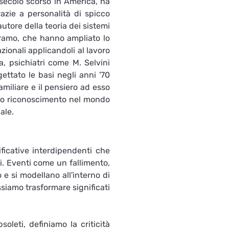
secolo scorso in America, ha 
azie a personalità di spicco 
tore della teoria dei sistemi 
Framo, che hanno ampliato lo 
ionali applicandoli al lavoro 
a, psichiatri come M. Selvini 
ettato le basi negli anni '70 
amiliare e il pensiero ad esso 
sto riconoscimento nel mondo 
ale.
ficative interdipendenti che 
. Eventi come un fallimento, 
e si modellano all'interno di 
siamo trasformare significati 
eti, definiamo la criticità 