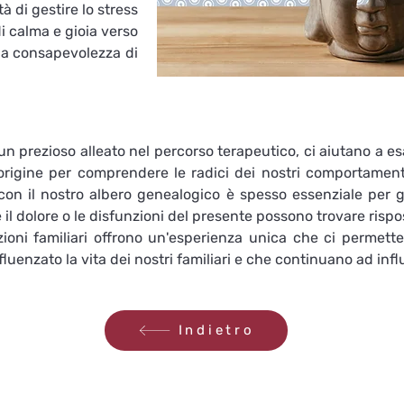
à di gestire lo stress 
i calma e gioia verso 
 la consapevolezza di 
o un prezioso alleato nel percorso terapeutico, ci aiutano a 
'origine per comprendere le radici dei nostri comportamenti
on il nostro albero genealogico è spesso essenziale per gua
 dolore o le disfunzioni del presente possono trovare rispost
zioni familiari offrono un'esperienza unica che ci permette
luenzato la vita dei nostri familiari e che continuano ad infl
Indietro