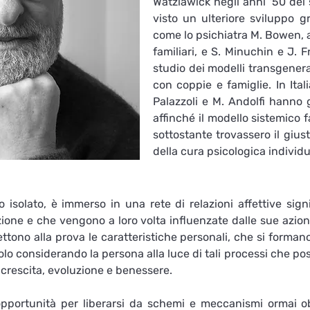
Watzlawick negli anni '50 del 
visto un ulteriore sviluppo gr
come lo psichiatra M. Bowen, au
familiari, e S. Minuchin e J. 
studio dei modelli transgeneraz
con coppie e famiglie. In Itali
Palazzoli e M. Andolfi hanno g
affinché il modello sistemico f
sottostante trovassero il giu
della cura psicologica individu
isolato, è immerso in una rete di relazioni affettive signi
zione e che vengono a loro volta influenzate dalle sue azioni
tono alla prova le caratteristiche personali, che si formano 
solo considerando la persona alla luce di tali processi che pos
 crescita, evoluzione e benessere.

pportunità per liberarsi da schemi e meccanismi ormai obsol